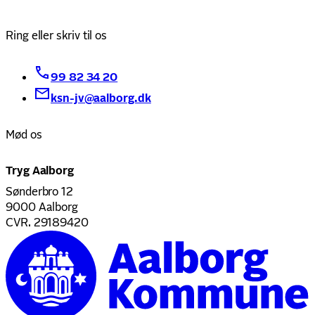
Ring eller skriv til os
99 82 34 20
ksn-jv@aalborg.dk
Mød os
Tryg Aalborg
Sønderbro 12
9000 Aalborg
CVR. 29189420