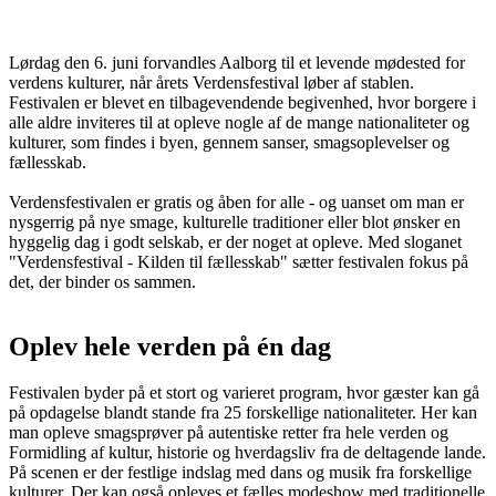
Lørdag den 6. juni forvandles Aalborg til et levende mødested for
verdens kulturer, når årets Verdensfestival løber af stablen.
Festivalen er blevet en tilbagevendende begivenhed, hvor borgere i
alle aldre inviteres til at opleve nogle af de mange nationaliteter og
kulturer, som findes i byen, gennem sanser, smagsoplevelser og
fællesskab.
Verdensfestivalen er gratis og åben for alle - og uanset om man er
nysgerrig på nye smage, kulturelle traditioner eller blot ønsker en
hyggelig dag i godt selskab, er der noget at opleve. Med sloganet
"Verdensfestival - Kilden til fællesskab" sætter festivalen fokus på
det, der binder os sammen.
Oplev hele verden på én dag
Festivalen byder på et stort og varieret program, hvor gæster kan gå
på opdagelse blandt stande fra 25 forskellige nationaliteter. Her kan
man opleve smagsprøver på autentiske retter fra hele verden og
Formidling af kultur, historie og hverdagsliv fra de deltagende lande.
På scenen er der festlige indslag med dans og musik fra forskellige
kulturer. Der kan også opleves et fælles modeshow med traditionelle