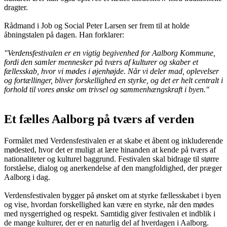
dragter.
Rådmand i Job og Social Peter Larsen ser frem til at holde
åbningstalen på dagen. Han forklarer:
"Verdensfestivalen er en vigtig begivenhed for Aalborg Kommune,
fordi den samler mennesker på tværs af kulturer og skaber et
fællesskab, hvor vi mødes i øjenhøjde. Når vi deler mad, oplevelser
og fortællinger, bliver forskellighed en styrke, og det er helt centralt i
forhold til vores ønske om trivsel og sammenhængskraft i byen."
Et fælles Aalborg på tværs af verden
Formålet med Verdensfestivalen er at skabe et åbent og inkluderende
mødested, hvor det er muligt at lære hinanden at kende på tværs af
nationaliteter og kulturel baggrund. Festivalen skal bidrage til større
forståelse, dialog og anerkendelse af den mangfoldighed, der præger
Aalborg i dag.
Verdensfestivalen bygger på ønsket om at styrke fællesskabet i byen
og vise, hvordan forskellighed kan være en styrke, når den mødes
med nysgerrighed og respekt. Samtidig giver festivalen et indblik i
de mange kulturer, der er en naturlig del af hverdagen i Aalborg.