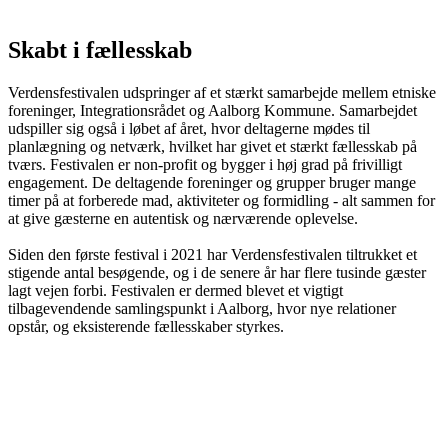
Skabt i fællesskab
Verdensfestivalen udspringer af et stærkt samarbejde mellem etniske
foreninger, Integrationsrådet og Aalborg Kommune. Samarbejdet
udspiller sig også i løbet af året, hvor deltagerne mødes til
planlægning og netværk, hvilket har givet et stærkt fællesskab på
tværs. Festivalen er non-profit og bygger i høj grad på frivilligt
engagement. De deltagende foreninger og grupper bruger mange
timer på at forberede mad, aktiviteter og formidling - alt sammen for
at give gæsterne en autentisk og nærværende oplevelse.
Siden den første festival i 2021 har Verdensfestivalen tiltrukket et
stigende antal besøgende, og i de senere år har flere tusinde gæster
lagt vejen forbi. Festivalen er dermed blevet et vigtigt
tilbagevendende samlingspunkt i Aalborg, hvor nye relationer
opstår, og eksisterende fællesskaber styrkes.