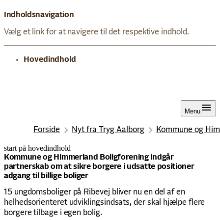
Indholdsnavigation
Vælg et link for at navigere til det respektive indhold.
gå til
Hovedindhold
Menu
Forside
Nyt fra Tryg Aalborg
Kommune og Himmer
start på hovedindhold
senest opdateret 19. februar 2026
Kommune og Himmerland Boligforening indgår
partnerskab om at sikre borgere i udsatte positioner
adgang til billige boliger
15 ungdomsboliger på Ribevej bliver nu en del af en
helhedsorienteret udviklingsindsats, der skal hjælpe flere
borgere tilbage i egen bolig.